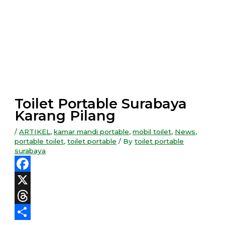
Toilet Portable Surabaya
Karang Pilang
/
ARTIKEL
,
kamar mandi portable
,
mobil toilet
,
News
,
portable toilet
,
toilet portable
/ By
toilet portable
surabaya
Facebook
X
Threads