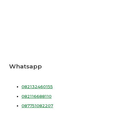
Whatsapp
082132460155
082116688110
087751082207