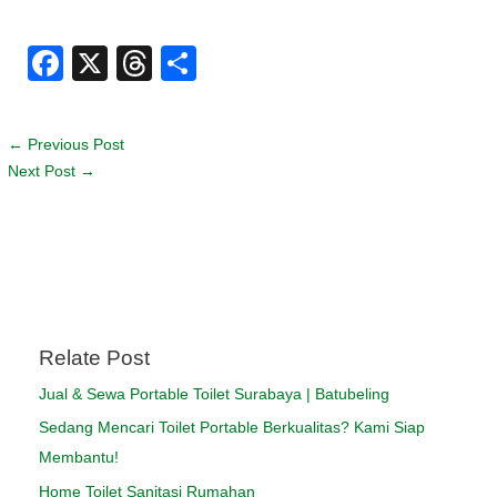
F
X
T
S
a
hr
h
c
e
ar
←
Previous Post
e
a
e
Next Post
→
b
d
o
s
o
k
Relate Post
Jual & Sewa Portable Toilet Surabaya | Batubeling
Sedang Mencari Toilet Portable Berkualitas? Kami Siap
Membantu!
Home Toilet Sanitasi Rumahan