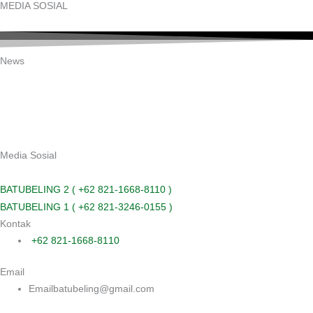
MEDIA SOSIAL
Facebook-
Linkedin-
Twitter
Instagram
Youtube
f
in
News
Media Sosial
Facebook
Twitter
Youtube
Instagram
Spotify
Pinterest
Linkedin
Link
BATUBELING 2 ( +62 821-1668-8110 )
BATUBELING 1 ( +62 821-3246-0155 )
Kontak
+62 821-1668-8110
Email
Emailbatubeling@gmail.com