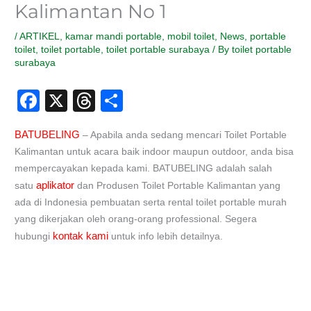
Kalimantan No 1
/
ARTIKEL
,
kamar mandi portable
,
mobil toilet
,
News
,
portable
toilet
,
toilet portable
,
toilet portable surabaya
/ By
toilet portable
surabaya
F
X
T
S
a
hr
h
BATUBELING
– Apabila anda sedang mencari Toilet Portable
c
e
ar
Kalimantan untuk acara baik indoor maupun outdoor, anda bisa
e
a
e
mempercayakan kepada kami. BATUBELING adalah salah
b
d
aplikator
satu
dan Produsen Toilet Portable Kalimantan yang
ada di Indonesia pembuatan serta rental toilet portable murah
o
s
yang dikerjakan oleh orang-orang professional. Segera
o
kontak kami
hubungi
untuk info lebih detailnya.
k