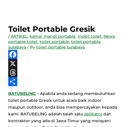
Toilet Portable Gresik
/
ARTIKEL
,
kamar mandi portable
,
mobil toilet
,
News
,
portable toilet
,
toilet portable
,
toilet portable
surabaya
/ By
toilet portable surabaya
Facebook
X
Threads
Share
BATUBELING
– Apabila anda sedang membutuhkan
toilet portable Gresik untuk acara baik indoor
maupun outdoor, anda bisa mempercayakan kepada
kami. BATUBELING adalah salah satu
aplikator
dan
kontraktor yang ada di Jawa Timur yang melayani