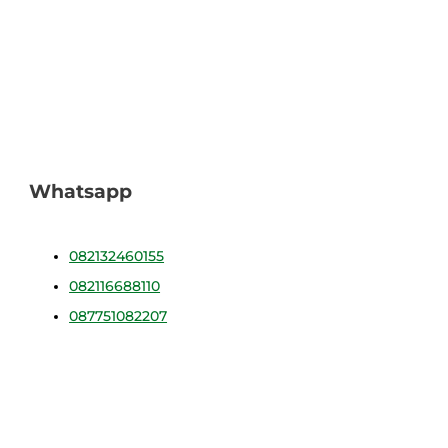
Whatsapp
082132460155
082116688110
087751082207