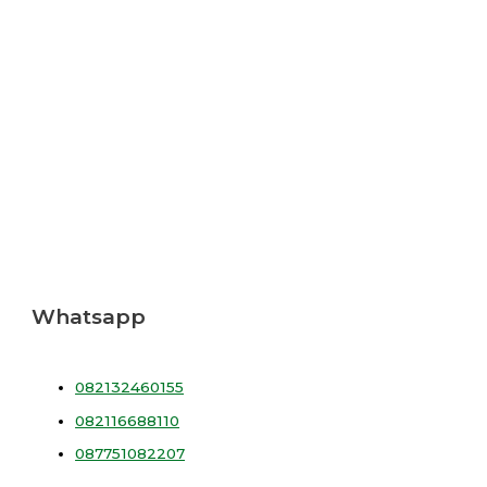
Whatsapp
082132460155
082116688110
087751082207