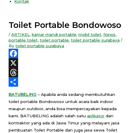
Kontak
Toilet Portable Bondowoso
/
ARTIKEL
,
kamar mandi portable
,
mobil toilet
,
News
,
portable toilet
,
toilet portable
,
toilet portable surabaya
/
By
toilet portable surabaya
Facebook
X
Threads
Share
BATUBELING
– Apabila anda sedang membutuhkan
toilet portable Bondowoso untuk acara baik indoor
maupun outdoor, anda bisa mempercayakan kepada
kami. BATUBELING adalah salah satu
aplikator
dan
kontraktor yang ada di Jawa Timur yang melayani jasa
pembuatan Toilet Portable dan juga jasa sewa Toilet