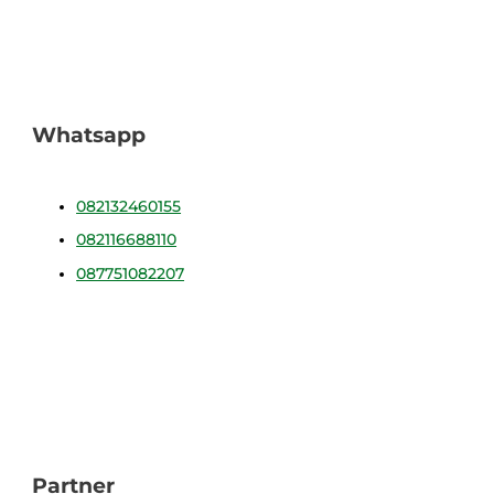
Whatsapp
082132460155
082116688110
087751082207
Partner