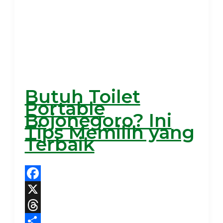
Butuh Toilet
Portable
Bojonegoro? Ini
Tips Memilih yang
Terbaik
Facebook
X
Threads