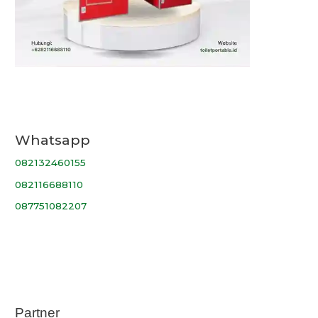
Whatsapp
082132460155
082116688110
087751082207
Partner