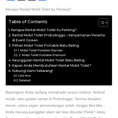
a
h
h
Kenapa Rental Mobil Toilet Itu Penting?
c
re
a
e
a
re
Table of Contents
b
d
Kenapa Rental Mobil Toilet Itu Penting?
Rental Mobil Toilet Probolinggo – Kenyamanan Peserta
o
s
di Event Gowes
o
Pilihan Mobil Toilet Portable Batu Beling
1. Mobil Toilet Portable Standar
k
2. Mobil Toilet Portable Premium
Keunggulan Rental Mobil Toilet Batu Beling
Kapan Anda Membutuhkan Rental Mobil Toilet?
Hubungi Kami Sekarang!
Like this:
Related
Bayangkan Anda sedang menghadiri acara outdoor, festival
musik, atau gowes santai di Probolinggo. Semua berjalan
lancar, udara segar, pemandangan indah, hingga tiba-tiba…
Anda merasa panggilan alam tak bisa ditunda! Panik? Jelas.