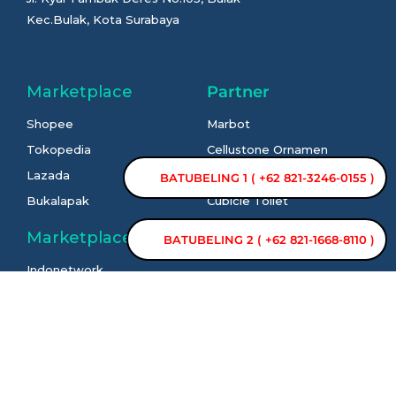
Kec.Bulak, Kota Surabaya
Marketplace
Partner
Shopee
Marbot
Tokopedia
Cellustone Ornamen
Lazada
Mesin CNC
BATUBELING 1 ( +62 821-3246-0155 )
Bukalapak
Cubicle Toilet
Movable Partisi
Marketplace
BATUBELING 2 ( +62 821-1668-8110 )
Cubicle Office
Indonetwork
Supplier Surabaya
OLX
PVC Kandang Ayam
Indotrading
Bedside Cabinet