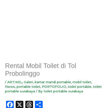
Rental Mobil Toilet di Tol
Probolinggo
/
ARTIKEL
,
Galeri
,
kamar mandi portable
,
mobil toilet
,
News
,
portable toilet
,
PORTOFOLIO
,
toilet portable
,
toilet
portable surabaya
/ By
toilet portable surabaya
F
X
T
S