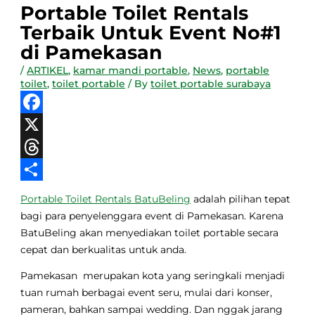
Portable Toilet Rentals
Terbaik Untuk Event No#1
di Pamekasan
/
ARTIKEL
,
kamar mandi portable
,
News
,
portable
toilet
,
toilet portable
/ By
toilet portable surabaya
Facebook
X
Threads
Share
Portable Toilet Rentals BatuBeling
adalah pilihan tepat
bagi para penyelenggara event di Pamekasan. Karena
BatuBeling akan menyediakan toilet portable secara
cepat dan berkualitas untuk anda.
Pamekasan merupakan kota yang seringkali menjadi
tuan rumah berbagai event seru, mulai dari konser,
pameran, bahkan sampai wedding. Dan nggak jarang