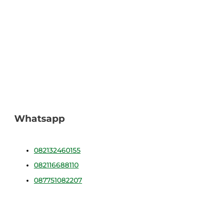
Whatsapp
082132460155
082116688110
087751082207