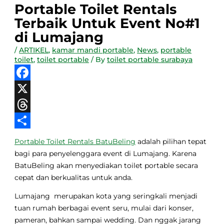
Portable Toilet Rentals
Terbaik Untuk Event No#1
di Lumajang
/
ARTIKEL
,
kamar mandi portable
,
News
,
portable
toilet
,
toilet portable
/ By
toilet portable surabaya
Facebook
X
Threads
Share
Portable Toilet Rentals BatuBeling
adalah pilihan tepat
bagi para penyelenggara event di Lumajang. Karena
BatuBeling akan menyediakan toilet portable secara
cepat dan berkualitas untuk anda.
Lumajang merupakan kota yang seringkali menjadi
tuan rumah berbagai event seru, mulai dari konser,
pameran, bahkan sampai wedding. Dan nggak jarang