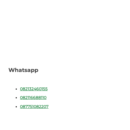
Whatsapp
082132460155
082116688110
087751082207