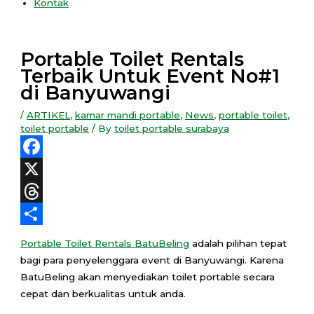
Kontak
Portable Toilet Rentals
Terbaik Untuk Event No#1
di Banyuwangi
/
ARTIKEL
,
kamar mandi portable
,
News
,
portable toilet
,
toilet portable
/ By
toilet portable surabaya
Facebook
X
Threads
Share
Portable Toilet Rentals BatuBeling
adalah pilihan tepat
bagi para penyelenggara event di Banyuwangi. Karena
BatuBeling akan menyediakan toilet portable secara
cepat dan berkualitas untuk anda.