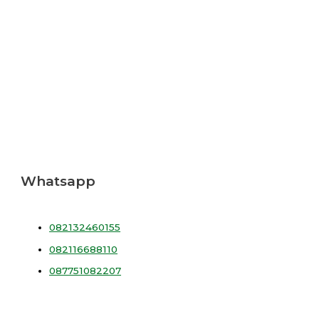
Whatsapp
082132460155
082116688110
087751082207