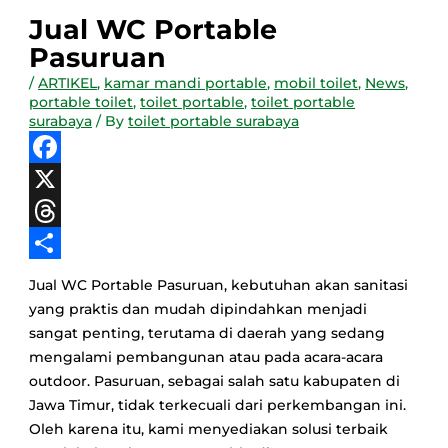
Jual WC Portable
Pasuruan
/
ARTIKEL
,
kamar mandi portable
,
mobil toilet
,
News
,
portable toilet
,
toilet portable
,
toilet portable
surabaya
/ By
toilet portable surabaya
Facebook
X
Threads
Share
Jual WC Portable Pasuruan, kebutuhan akan sanitasi
yang praktis dan mudah dipindahkan menjadi
sangat penting, terutama di daerah yang sedang
mengalami pembangunan atau pada acara-acara
outdoor. Pasuruan, sebagai salah satu kabupaten di
Jawa Timur, tidak terkecuali dari perkembangan ini.
Oleh karena itu, kami menyediakan solusi terbaik